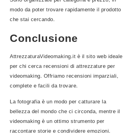
modo da poter trovare rapidamente il prodotto
che stai cercando.
Conclusione
AttrezzaturaVideomaking.it è il sito web ideale
per chi cerca recensioni di attrezzature per
videomaking. Offriamo recensioni imparziali,
complete e facili da trovare.
La
f
ot
og
raf
ia
è
un
mod
o
per
c
att
ur
are
la
bel
le
zza
del
m
ondo
che
c
i
circ
onda
,
ment
re
il
vide
om
aking
è
un
o
tt
imo
str
ument
o
per
rac
cont
are
st
orie
e
cond
iv
ide
re
em
oz
ion
i
.