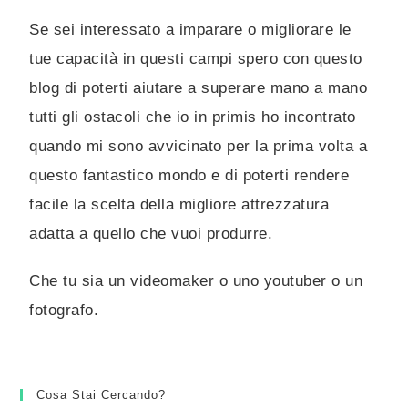
Se
se
i
int
e
ress
ato
a
imp
ar
are
o
mig
l
ior
are
le
t
ue
capac
it
à
in
quest
i
camp
i s
pero con questo
blog di poterti aiutare a superare mano a mano
tutti gli ostacoli che io in primis ho incontrato
quando mi sono avvicinato per la prima volta a
questo fantastico mondo e di poterti rendere
facile la scelta della migliore attrezzatura
adatta a quello che vuoi produrre.
Che tu sia un videomaker o uno youtuber o un
fotografo.
Cosa Stai Cercando?