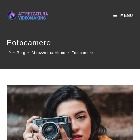
Salta
al
MENU
contenuto
Fotocamere
>
Blog
>
Attrezzatura Video
>
Fotocamere